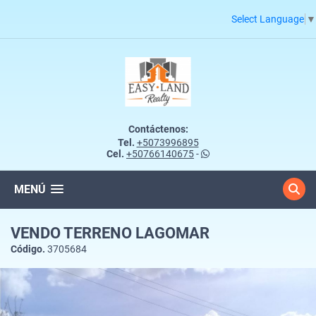
Select Language
▼
Contáctenos:
Tel.
+5073996895
Cel.
+50766140675
-
MENÚ
VENDO TERRENO LAGOMAR
Código.
3705684