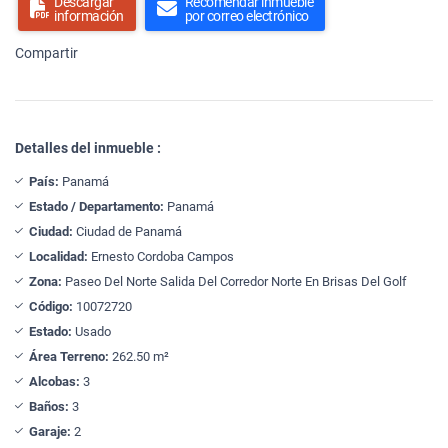
Descargar
Recomendar inmueble
información
por correo electrónico
Compartir
Detalles del inmueble :
País:
Panamá
Estado / Departamento:
Panamá
Ciudad:
Ciudad de Panamá
Localidad:
Ernesto Cordoba Campos
Zona:
Paseo Del Norte Salida Del Corredor Norte En Brisas Del Golf
Código:
10072720
Estado:
Usado
Área Terreno:
262.50 m²
Alcobas:
3
Baños:
3
Garaje:
2