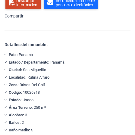
Descargar
Recomendar inmueble
información
por correo electrónico
Compartir
Detalles del inmueble :
País:
Panamá
Estado / Departamento:
Panamá
Ciudad:
San Miguelito
Localidad:
Rufina Alfaro
Zona:
Brisas Del Golf
Código:
10026318
Estado:
Usado
Área Terreno:
250 m²
Alcobas:
3
Baños:
2
Baño medio:
Si