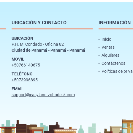
UBICACIÓN Y CONTACTO
INFORMACIÓN
UBICACIÓN
Inicio
P.H. Mi Condado - Oficina 82
Ventas
Ciudad de Panamá - Panamá - Panamá
Alquileres
MÓVIL
Contáctenos
+50766140675
Políticas de priv
TELÉFONO
+5073996895
EMAIL
support@easyland.zohodesk.com