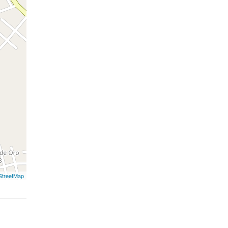
treetMap