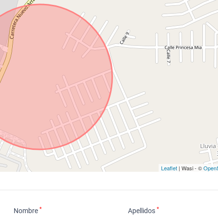
Leaflet
| Wasi - ©
OpenS
*
*
Nombre
Apellidos