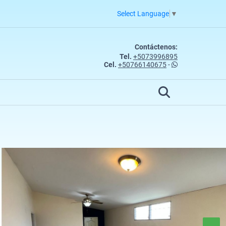
Select Language
▼
Contáctenos:
Tel.
+5073996895
Cel.
+50766140675
-