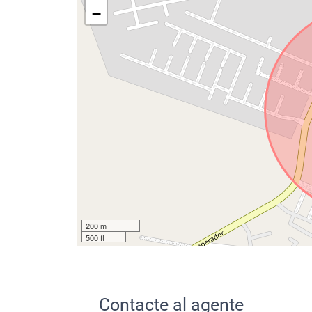
−
200 m
500 ft
Contacte al agente