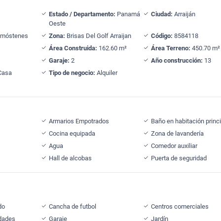
Estado / Departamento:
Panamá
Ciudad:
Arraiján
Oeste
emóstenes
Zona:
Brisas Del Golf Arraijan
Código:
8584118
Área Construida:
162.60 m²
Área Terreno:
450.70 m²
Garaje:
2
Año construcción:
13
Casa
Tipo de negocio:
Alquiler
Armarios Empotrados
Baño en habitación princi
Cocina equipada
Zona de lavandería
Agua
Comedor auxiliar
Hall de alcobas
Puerta de seguridad
do
Cancha de futbol
Centros comerciales
idades
Garaje
Jardín