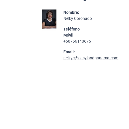
Nombre:
Nelky Coronado
Teléfono
Móvil:
+50766140675
Email:
nelkyc@easylandpanama.com