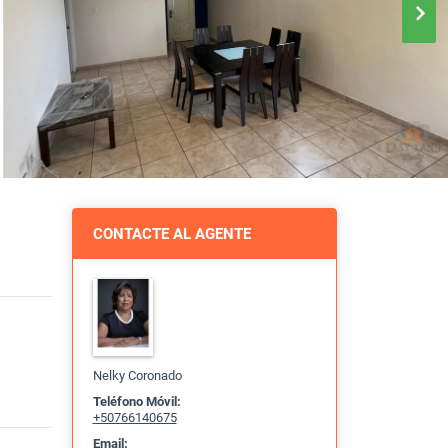
CONTACTE AL AGENTE
Nelky Coronado
Teléfono Móvil:
+50766140675
Email: