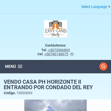
Select Language
▼
Contáctenos:
Tel.
+5073996895
Cel.
+50766140675
-
MENÚ
VENDO CASA PH HORIZONTE II
ENTRANDO POR CONDADO DEL REY
Código.
10020063