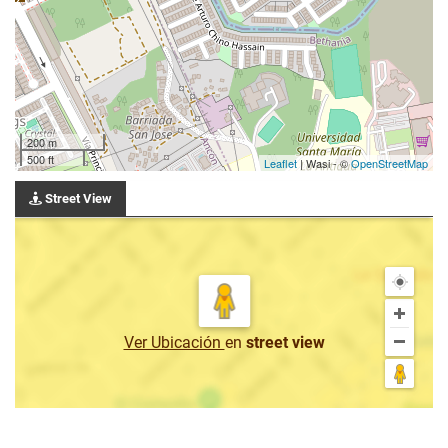
200 m
500 ft
Leaflet
| Wasi - ©
OpenStreetMap
Street View
Ver Ubicación
en
street view