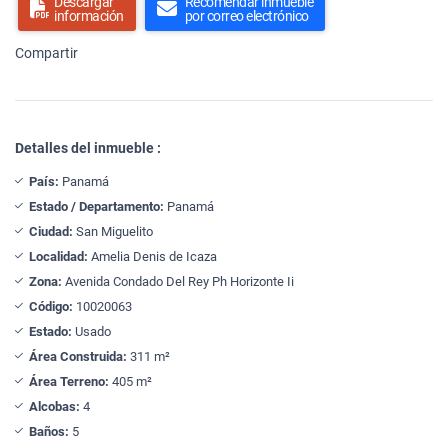
Descargar
Recomendar inmueble
información
por correo electrónico
Compartir
Detalles del inmueble :
País:
Panamá
Estado / Departamento:
Panamá
Ciudad:
San Miguelito
Localidad:
Amelia Denis de Icaza
Zona:
Avenida Condado Del Rey Ph Horizonte Ii
Código:
10020063
Estado:
Usado
Área Construida:
311 m²
Área Terreno:
405 m²
Alcobas:
4
Baños:
5