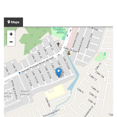
Mapa
+
−