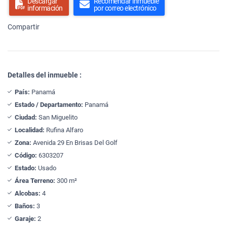
Descargar
Recomendar inmueble
información
por correo electrónico
Compartir
Detalles del inmueble :
País:
Panamá
Estado / Departamento:
Panamá
Ciudad:
San Miguelito
Localidad:
Rufina Alfaro
Zona:
Avenida 29 En Brisas Del Golf
Código:
6303207
Estado:
Usado
Área Terreno:
300 m²
Alcobas:
4
Baños:
3
Garaje:
2