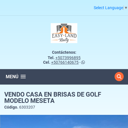
Select Language
▼
Contáctenos:
Tel.
+5073996895
Cel.
+50766140675
-
MENÚ
VENDO CASA EN BRISAS DE GOLF
MODELO MESETA
Código.
6303207