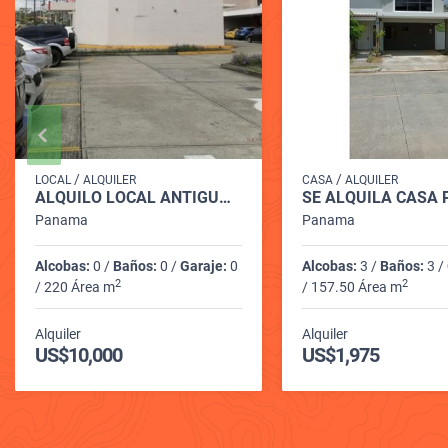
/
/
LOCAL
ALQUILER
CASA
ALQUILER
ALQUILO LOCAL ANTIGUO BAC, EN PLAZA GALLERY
Panama
Panama
Alcobas:
0 /
Baños:
0 /
Garaje:
0
Alcobas:
3 /
Baños:
3 /
2
2
/ 220 Área m
/ 157.50 Área m
Alquiler
Alquiler
US$10,000
US$1,975