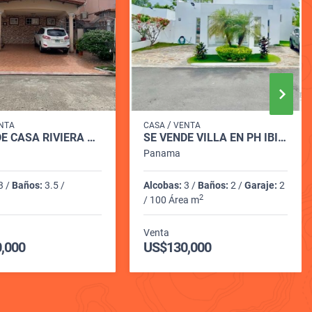
/
NTA
CASA
VENTA
SE VENDE CASA RIVIERA COLONIAL BRISAS DEL GOLF
SE VENDE VILLA EN PH IBIZA CERCA DE LA ENTRADA DE BIJAO - RIO HATO
Panama
3 /
Baños:
3.5 /
Alcobas:
3 /
Baños:
2 /
Garaje:
2
2
/ 100 Área m
Venta
,000
US$130,000