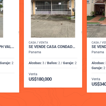
/
/
CASA
VENTA
CASA
VE
SE ALQUILA CASA PH VALLARTA CON PANELES SOLARES PASEO DE NORTE
SE VENDE CASA CONDADO DEL REY
Panama
Panama
Garaje:
2
Alcobas:
3 /
Baños:
2 /
Garaje:
2
Alcobas:
Garaje:
2
Venta
US$180,000
Venta
US$340