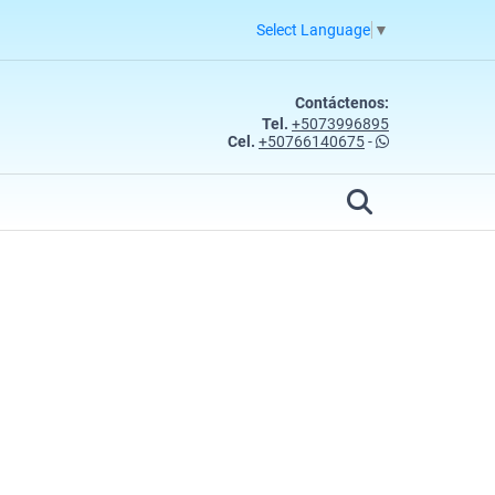
Select Language
▼
Contáctenos:
Tel.
+5073996895
Cel.
+50766140675
-