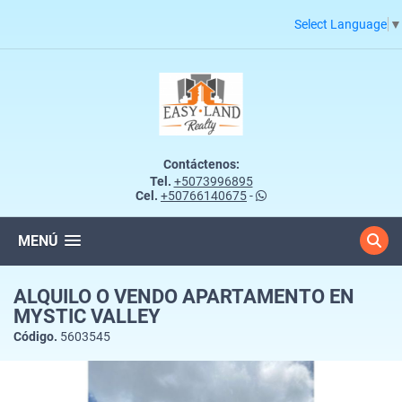
Select Language
▼
Contáctenos:
Tel.
+5073996895
Cel.
+50766140675
-
MENÚ
ALQUILO O VENDO APARTAMENTO EN
MYSTIC VALLEY
Código.
5603545