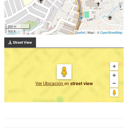
200 m
500 ft
Leaflet
| Wasi - ©
OpenStreetMap
Street View
Ver Ubicación
en
street view