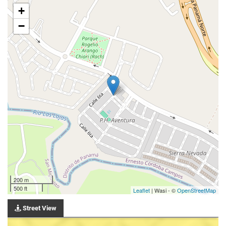
+
−
200 m
500 ft
Leaflet
| Wasi - ©
OpenStreetMap
Street View