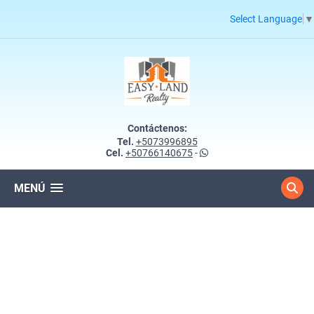
Select Language
▼
Contáctenos:
Tel.
+5073996895
Cel.
+50766140675
-
MENÚ